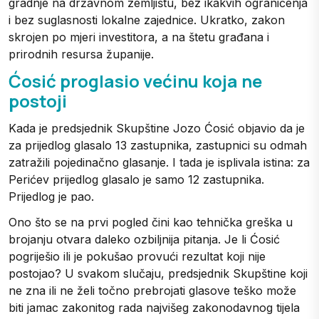
gradnje na državnom zemljištu, bez ikakvih ograničenja
i bez suglasnosti lokalne zajednice. Ukratko, zakon
skrojen po mjeri investitora, a na štetu građana i
prirodnih resursa županije.
Ćosić proglasio većinu koja ne
postoji
Kada je predsjednik Skupštine Jozo Ćosić objavio da je
za prijedlog glasalo 13 zastupnika, zastupnici su odmah
zatražili pojedinačno glasanje. I tada je isplivala istina: za
Perićev prijedlog glasalo je samo 12 zastupnika.
Prijedlog je pao.
Ono što se na prvi pogled čini kao tehnička greška u
brojanju otvara daleko ozbiljnija pitanja. Je li Ćosić
pogriješio ili je pokušao provući rezultat koji nije
postojao? U svakom slučaju, predsjednik Skupštine koji
ne zna ili ne želi točno prebrojati glasove teško može
biti jamac zakonitog rada najvišeg zakonodavnog tijela