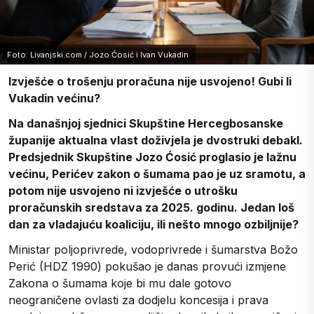
Foto: Livanjski.com / Jozo Ćosić i Ivan Vukadin
Izvješće o trošenju proračuna nije usvojeno! Gubi li
Vukadin većinu?
Na današnjoj sjednici Skupštine Hercegbosanske
županije aktualna vlast doživjela je dvostruki debakl.
Predsjednik Skupštine Jozo Ćosić proglasio je lažnu
većinu, Perićev zakon o šumama pao je uz sramotu, a
potom nije usvojeno ni izvješće o utrošku
proračunskih sredstava za 2025. godinu. Jedan loš
dan za vladajuću koaliciju, ili nešto mnogo ozbiljnije?
Ministar poljoprivrede, vodoprivrede i šumarstva Božo
Perić (HDZ 1990) pokušao je danas provući izmjene
Zakona o šumama koje bi mu dale gotovo
neograničene ovlasti za dodjelu koncesija i prava