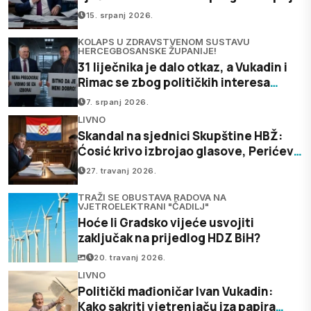
izbora" do “prihvaćamo sve”
15. srpanj 2026.
KOLAPS U ZDRAVSTVENOM SUSTAVU
HERCEGBOSANSKE ŽUPANIJE!
31 liječnika je dalo otkaz, a Vukadin i
Rimac se zbog političkih interesa
čekaju da završe izbori?!
7. srpanj 2026.
LIVNO
Skandal na sjednici Skupštine HBŽ:
Ćosić krivo izbrojao glasove, Perićev
zakon pao...
27. travanj 2026.
TRAŽI SE OBUSTAVA RADOVA NA
VJETROELEKTRANI "ČADILJ"
Hoće li Gradsko vijeće usvojiti
zaključak na prijedlog HDZ BiH?
20. travanj 2026.
LIVNO
Politički mađioničar Ivan Vukadin:
Kako sakriti vjetrenjaču iza papira