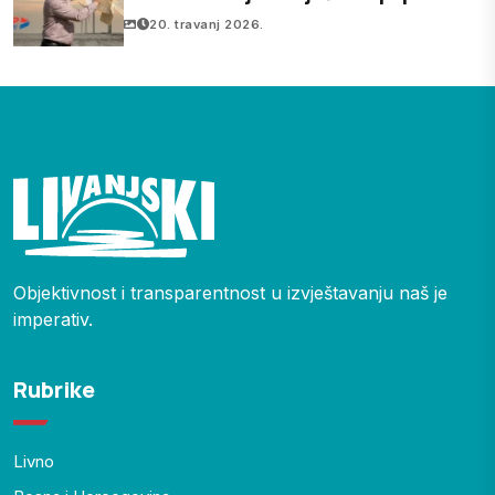
starog 16 godina?
20. travanj 2026.
Objektivnost i transparentnost u izvještavanju naš je
imperativ.
Rubrike
Livno