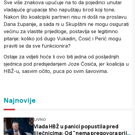
Sve više znakova upućuje na to da pojedinci unutar
vladajuće grupacije tiho napuštaju brod koji tone.
Nakon što koalicijski partneri nisu ni došli na proslavu
Dana županije, a sada ni u Skupštini ne mogu osigurati
većinu za vlastite prijedloge, postavlja se legitimno
pitanje: koliko još dugo Vukadin, Ćosić i Perić mogu
praviti se da sve funkcionira?
Ostaje za vidjeti hoće li ovo biti jedna od posljednjih
sjednica pod predsjedanjem Joze Ćosića, jer koalicija u
HBŽ-u, sasvim očito, puca po svim šavovima.
Najnovije
LIVNO
Vlada HBŽ u panici popustila pred
liječnicima: Od "nema pregovora prije