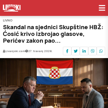
LIVNO
Skandal na sjednici Skupštine HBŽ:
Ćosić krivo izbrojao glasove,
Perićev zakon pao...
Livanjski.com
27. travanj 2026.