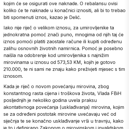
kojim će se osigurati ove naknade. O rebalansu ovisi
koliko će te naknade u konačnici iznositi, ali bi to trebao
biti spomenuti iznos, kazao je Delić.
Iako nije riječ o velikom iznosu, za umirovljenike ta
jednokratna pomoć znači puno, mnogima od njih taj će
iznos pomoći platiti zaostale račune ili kupiti određenu
zalihu osnovnih životnih namirnica. Pomoć je posebno
naišla na odobrenje kod umirovljenika s najnižim
mirovinama u iznosu od 573,53 KM, kojih je gotovo
210.000, te ni sami ne znaju kako preživjeti mjesec s tim
iznosom.
Kada je riječ o novom povećanju mirovina, zbog
konstantnog rasta cijena i troškova života, Vlada FBiH
posljednjih je nekoliko godina uvela praksu
akontativnoga povećanja (usklađivanja) mirovina, kojim
se za određeni postotak mirovine uvećavaju već od
siječnja te se konačno usklađivanje vrši u travnju, kako
je to i definirano Zakonom o mirovinskom i invalidskom