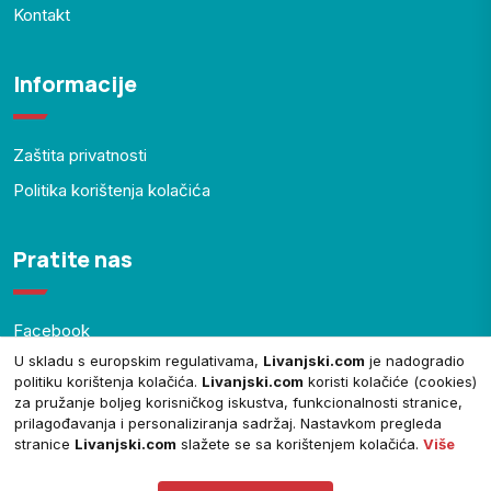
Kontakt
Informacije
Zaštita privatnosti
Politika korištenja kolačića
Pratite nas
Facebook
U skladu s europskim regulativama,
Livanjski.com
je nadogradio
YouTube
politiku korištenja kolačića.
Livanjski.com
koristi kolačiće (cookies)
za pružanje boljeg korisničkog iskustva, funkcionalnosti stranice,
prilagođavanja i personaliziranja sadržaj. Nastavkom pregleda
stranice
Livanjski.com
slažete se sa korištenjem kolačića.
Više
© Copyright 2024.
Livanjski.com
. Sva prava zadržana.