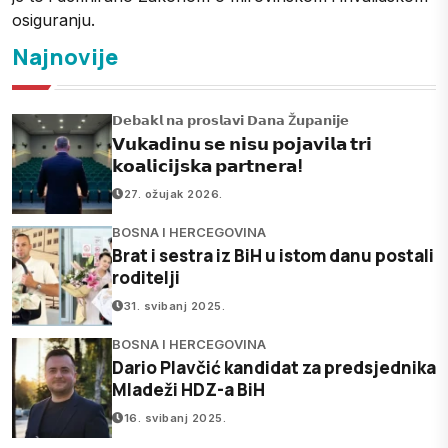
osiguranju.
Najnovije
𝗗𝗲𝗯𝗮𝗸𝗹 𝗻𝗮 𝗽𝗿𝗼𝘀𝗹𝗮𝘃𝗶 𝗗𝗮𝗻𝗮 Ž𝘂𝗽𝗮𝗻𝗶𝗷𝗲
𝗩𝘂𝗸𝗮𝗱𝗶𝗻𝘂 𝘀𝗲 𝗻𝗶𝘀𝘂 𝗽𝗼𝗷𝗮𝘃𝗶𝗹𝗮 𝘁𝗿𝗶
𝗸𝗼𝗮𝗹𝗶𝗰𝗶𝗷𝘀𝗸𝗮 𝗽𝗮𝗿𝘁𝗻𝗲𝗿𝗮!
27. ožujak 2026.
BOSNA I HERCEGOVINA
Brat i sestra iz BiH u istom danu postali
roditelji
31. svibanj 2025.
BOSNA I HERCEGOVINA
Dario Plavčić kandidat za predsjednika
Mladeži HDZ-a BiH
16. svibanj 2025.