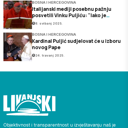
BOSNA I HERCEGOVINA
Italijanski mediji posebnu pažnju
posvetili Vinku Puljiću: "Iako je
bolestan, stigao je na konklavu"
8. svibanj 2025.
BOSNA I HERCEGOVINA
Kardinal Puljić sudjelovat će u izboru
novog Pape
24. travanj 2025.
Objektivnost i transparentnost u izvještavanju naš je