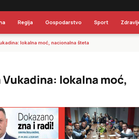
na
Regija
Gospodarstvo
Sport
Zdravlj
ukadina: lokalna moć, nacionalna šteta
a Vukadina: lokalna moć,