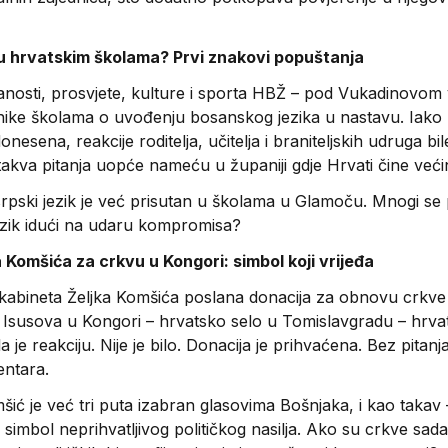
 u hrvatskim školama? Prvi znakovi popuštanja
anosti, prosvjete, kulture i sporta HBŽ – pod Vukadinovom
itnike školama o uvođenju bosanskog jezika u nastavu. Iako
onesena, reakcije roditelja, učitelja i braniteljskih udruga bil
 takva pitanja uopće nameću u županiji gdje Hrvati čine već
srpski jezik je već prisutan u školama u Glamoču. Mnogi se 
 jezik idući na udaru kompromisa?
 Komšića za crkvu u Kongori: simbol koji vrijeđa
 kabineta Željka Komšića poslana donacija za obnovu crkve
Isusova u Kongori – hrvatsko selo u Tomislavgradu – hrva
a je reakciju. Nije je bilo. Donacija je prihvaćena. Bez pitanj
entara.
šić je već tri puta izabran glasovima Bošnjaka, i kao takav 
simbol neprihvatljivog političkog nasilja. Ako su crkve sada