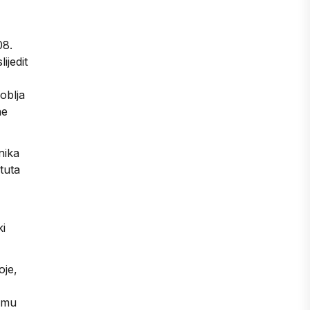
08.
ijedit
oblja
ne
nika
tuta
i
oje,
u mu