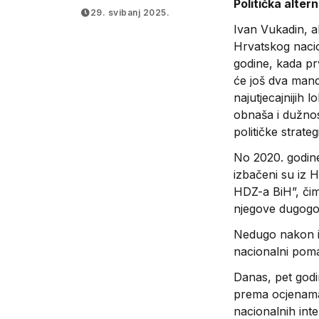
Politička altern
Hercegbosanske
29. svibanj 2025.
županije!?
Ivan Vukadin, a
Hrvatskog nacio
godine, kada pr
će još dva mand
najutjecajnijih
obnaša i dužnos
političke strategi
No 2020. godine
izbačeni su iz 
HDZ-a BiH”, čime
njegove dugogodi
Nedugo nakon is
nacionalni pom
Danas, pet godi
prema ocjenama d
nacionalnih inte