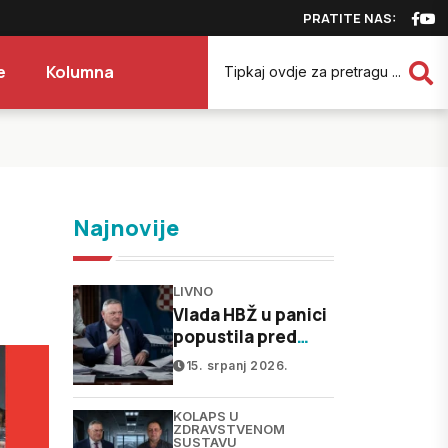
PRATITE NAS:
e
Kolumna
Najnovije
LIVNO
Vlada HBŽ u panici
popustila pred
liječnicima: Od
15. srpanj 2026.
"nema pregovora
prije izbora" do
KOLAPS U
“prihvaćamo sve”
ZDRAVSTVENOM
SUSTAVU