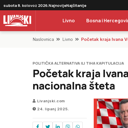
subota 8. kolovoz 2026.
Najnovije
Najčitanije
Livno
Bosna i Hercegovi
Naslovnica
Livno
Početak kraja Ivana V
POLITIČKA ALTERNATIVA ILI TIHA KAPITULACIJA
Početak kraja Ivan
nacionalna šteta
Livanjski.com
24. lipanj 2025.