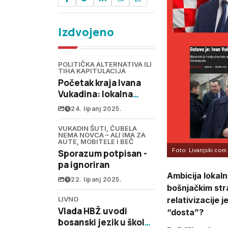
Izdvojeno
POLITIČKA ALTERNATIVA ILI
TIHA KAPITULACIJA
Početak kraja Ivana
Vukadina: lokalna
moć, nacionalna šteta
24. lipanj 2025.
VUKADIN ŠUTI, ĆUBELA
NEMA NOVCA – ALI IMA ZA
AUTE, MOBITELE I BEČ
Foto: Livanjski.com 
Sporazum potpisan -
pa ignoriran
Ambicija lokaln
22. lipanj 2025.
bošnjačkim str
relativizacije j
LIVNO
Vlada HBŽ uvodi
“dosta”?
bosanski jezik u škole