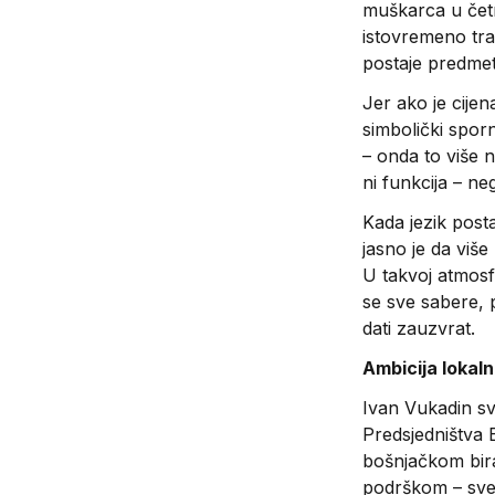
muškarca u četn
istovremeno tra
postaje predmeto
Jer ako je cijen
simbolički sporn
– onda to više n
ni funkcija – neg
Kada jezik post
jasno je da vi
U takvoj atmosfe
se sve sabere, p
dati zauzvrat.
Ambicija lokalno
Ivan Vukadin sv
Predsjedništva 
bošnjačkom bira
podrškom – sve a