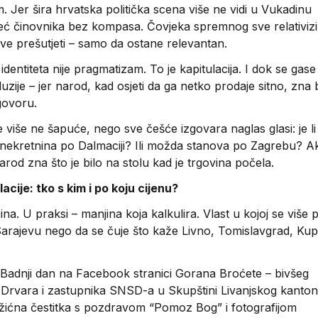
m. Jer šira hrvatska politička scena više ne vidi u Vukadinu
eć činovnika bez kompasa. Čovjeka spremnog sve relativizir
sve prešutjeti – samo da ostane relevantan.
 identiteta nije pragmatizam. To je kapitulacija. I dok se gase
luzije – jer narod, kad osjeti da ga netko prodaje sitno, zna b
govoru.
e više ne šapuće, nego sve češće izgovara naglas glasi: je l
 nekretnina po Dalmaciji? Ili možda stanova po Zagrebu? Ak
rod zna što je bilo na stolu kad je trgovina počela.
ulacije: tko s kim i po koju cijenu?
na. U praksi – manjina koja kalkulira. Vlast u kojoj se više 
arajevu nego da se čuje što kaže Livno, Tomislavgrad, Kupr
Badnji dan na Facebook stranici Gorana Broćete – bivšeg
Drvara i zastupnika SNSD-a u Skupštini Livanjskog kanton
ožićna čestitka s pozdravom “Pomoz Bog” i fotografijom