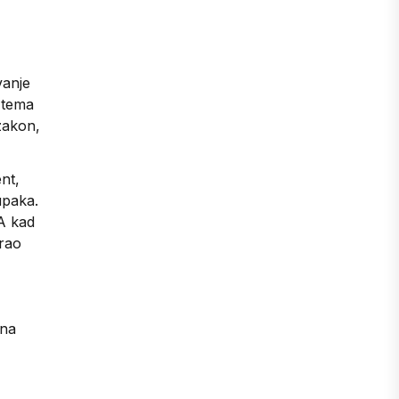
vanje
h tema
 zakon,
nt,
upaka.
 A kad
orao
ana