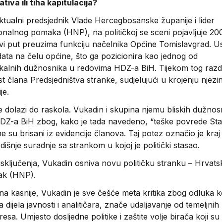
ativa ili tiha kapitulacija?
ktualni predsjednik Vlade Hercegbosanske županije i lider
nalnog pomaka (HNP), na političkoj se sceni pojavljuje 20
vi put preuzima funkciju načelnika Općine Tomislavgrad. Usl
ata na čelu općine, što ga pozicionira kao jednog od
 lokalnih dužnosnika u redovima HDZ-a BiH. Tijekom tog razd
t člana Predsjedništva stranke, sudjelujući u krojenju njezi
je.
 dolazi do raskola. Vukadin i skupina njemu bliskih dužnos
HDZ-a BiH zbog, kako je tada navedeno, “teške povrede Sta
 su brisani iz evidencije članova. Taj potez označio je kraj
šnje suradnje sa strankom u kojoj je politički stasao.
ključenja, Vukadin osniva novu političku stranku – Hrvatsk
ak (HNP).
na kasnije, Vukadin je sve češće meta kritika zbog odluka k
ijela javnosti i analitičara, znače udaljavanje od temeljnih
resa. Umjesto dosljedne politike i zaštite volje birača koji s