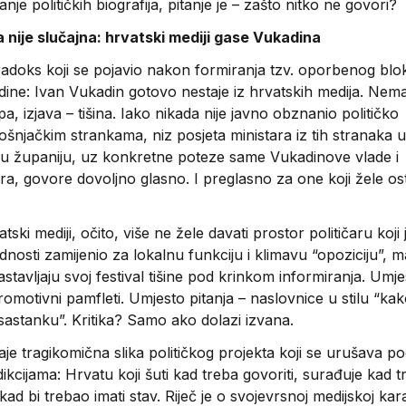
nje političkih biografija, pitanje je – zašto nitko ne govori?
 nije slučajna: hrvatski mediji gase Vukadina
paradoks koji se pojavio nakon formiranja tzv. oporbenog blo
dine: Ivan Vukadin gotovo nestaje iz hrvatskih medija. Nema
pa, izjava – tišina. Iako nikada nije javno obznanio političko
ošnjačkim strankama, niz posjeta ministara iz tih stranaka u
 županiju, uz konkretne poteze same Vukadinove vlade i
ra, govore dovoljno glasno. I preglasno za one koji žele ost
tski mediji, očito, više ne žele davati prostor političaru koji 
dnosti zamijenio za lokalnu funkciju i klimavu “opoziciju”, ma
nastavljaju svoj festival tišine pod krinkom informiranja. Umj
romotivni pamfleti. Umjesto pitanja – naslovnice u stilu “k
a sastanku”. Kritika? Samo ako dolazi izvana.
je tragikomična slika političkog projekta koji se urušava p
dikcijama: Hrvatu koji šuti kad treba govoriti, surađuje kad t
a kad bi trebao imati stav. Riječ je o svojevrsnoj medijskoj kar