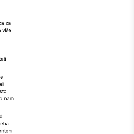
ka za
 više
ati
je
li
esto
ako nam
od
reba
anteni