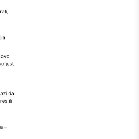
ati,
iti
i ovo
o jest
pazi da
es ili
a –