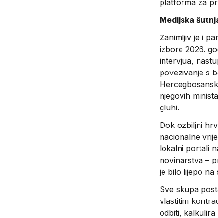
platforma za pra
Medijska šutnja
Zanimljiv je i 
izbore 2026. go
intervjua, nastu
povezivanje s b
Hercegbosansku
njegovih minista
gluhi.
Dok ozbiljni hrva
nacionalne vrije
lokalni portali 
novinarstva – p
je bilo lijepo n
Sve skupa posta
vlastitim kontra
odbiti, kalkulir