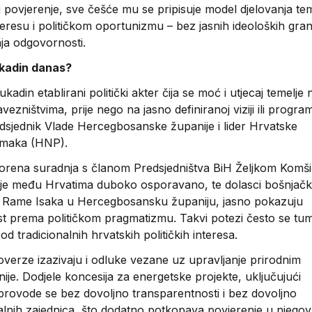
 povjerenje, sve češće mu se pripisuje model djelovanja te
resu i političkom oportunizmu – bez jasnih ideoloških grani
ja odgovornosti.
ukadin danas?
kadin etablirani politički akter čija se moć i utjecaj temelje 
ezništvima, prije nego na jasno definiranoj viziji ili progra
dsjednik Vlade Hercegbosanske županije i lider Hrvatske
omaka (HNP).
orena suradnja s članom Predsjedništva BiH Željkom Komš
nje među Hrvatima duboko osporavano, te dolasci bošnjačk
t Rame Isaka u Hercegbosansku županiju, jasno pokazuju
t prema političkom pragmatizmu. Takvi potezi često se tu
d tradicionalnih hrvatskih političkih interesa.
verze izazivaju i odluke vezane uz upravljanje prirodnim
ije. Dodjele koncesija za energetske projekte, uključujući
provode se bez dovoljno transparentnosti i bez dovoljno
kalnih zajednica, što dodatno potkopava povjerenje u njego