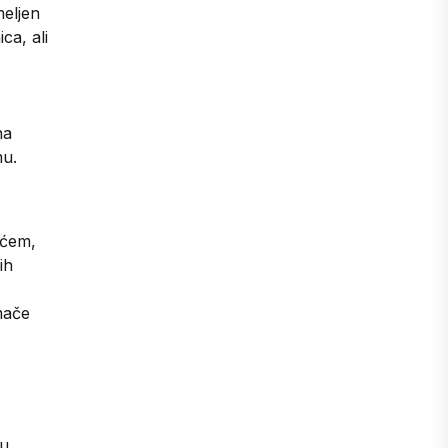
meljen
ca, ali
na
mu.
ićem,
ih
mače
vu