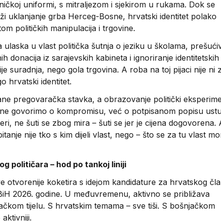
ičkoj uniformi, s mitraljezom i sjekirom u rukama. Dok se
ži uklanjanje grba Herceg-Bosne, hrvatski identitet polako
m političkih manipulacija i trgovine.
a ulaska u vlast politička šutnja o jeziku u školama, prešući
ih donacija iz sarajevskih kabineta i ignoriranje identitetski
ije suradnja, nego gola trgovina. A roba na toj pijaci nije ni
o hrvatski identitet.
ane pregovaračka stavka, a obrazovanje politički eksperime
še ne govorimo o kompromisu, već o potpisanom popisu ust
ri, ne šuti se zbog mira – šuti se jer je cijena dogovorena.
itanje nije tko s kim dijeli vlast, nego – što se za tu vlast m
g političara – hod po tankoj liniji
e otvorenije koketira s idejom kandidature za hrvatskog čl
BiH 2026. godine. U međuvremenu, aktivno se približava
čkom tijelu. S hrvatskim temama – sve tiši. S bošnjačkom
ktivniji.