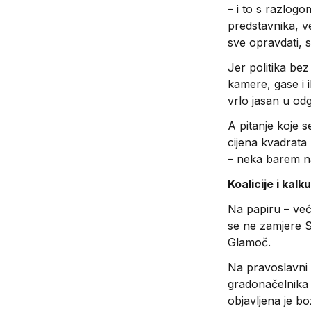
– i to s razlogo
predstavnika, v
sve opravdati, 
Jer politika bez
kamere, gase i i
vrlo jasan u od
A pitanje koje s
cijena kvadrata
– neka barem na
Koalicije i kalk
Na papiru – veći
se ne zamjere S
Glamoč.
Na pravoslavni 
gradonačelnika 
objavljena je b