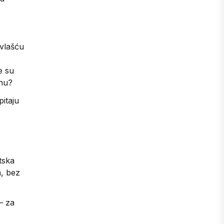
 vlašću
e su
inu?
pitaju
tska
a, bez
– za