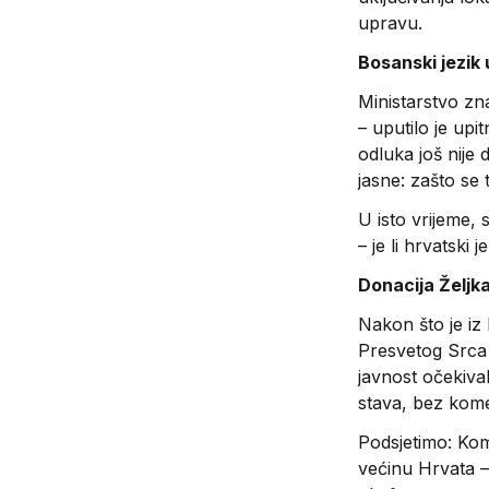
upravu.
Bosanski jezik
Ministarstvo zn
– uputilo je up
odluka još nije d
jasne: zašto se
U isto vrijeme, 
– je li hrvatski
Donacija Željka
Nakon što je iz
Presvetog Srca 
javnost očekival
stava, bez kom
Podsjetimo: Kom
većinu Hrvata – 