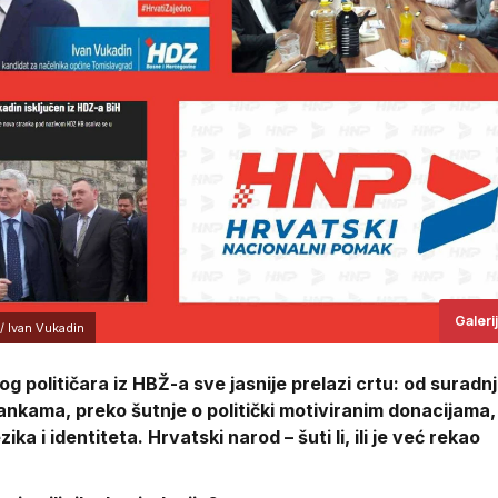
Galeri
/ Ivan Vukadin
og političara iz HBŽ-a sve jasnije prelazi crtu: od suradnj
ankama, preko šutnje o politički motiviranim donacijama,
ezika i identiteta. Hrvatski narod – šuti li, ili je već rekao