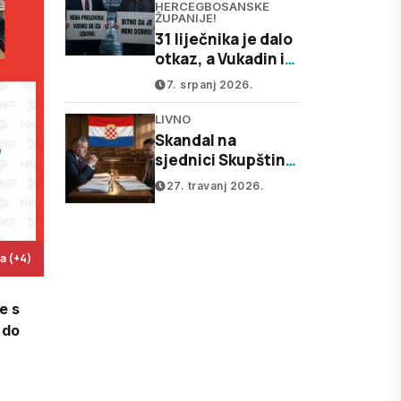
HERCEGBOSANSKE
ŽUPANIJE!
31 liječnika je dalo
otkaz, a Vukadin i
Rimac se zbog
7. srpanj 2026.
političkih interesa
čekaju da završe
LIVNO
izbori?!
Skandal na
sjednici Skupštine
HBŽ: Ćosić krivo
27. travanj 2026.
izbrojao glasove,
Perićev zakon
pao...
ja (+4)
e s
 do