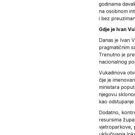
godinama davali
na osobnom inte
i bez preuziman
Gdje je Ivan V
Danas je Ivan Vu
pragmatičnim sav
Trenutno je pre
nacionalnog p
Vukadinova otv
čije je imenova
ministara popu
njegovu sklonos
kao odstupanje o
Dodatno, kontro
resursima župan
vjetroparkove, 
uključivanja lo