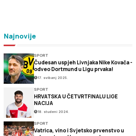
Najnovije
SPORT
Čudesan uspjeh Livnjaka Nike Kovača -
odveo Dortmund u Ligu prvaka!
17. svibanj 2025.
SPORT
HRVATSKA U ČETVRTFINALU LIGE
NACIJA
18. studeni 2024.
SPORT
Vatrica, vino i Svjetsko prvenstvo u