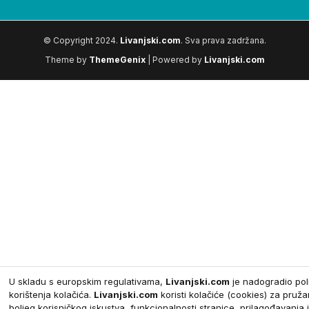
© Copyright 2024.
Livanjski.com
. Sva prava zadržana.
Theme by
ThemeGenix
| Powered by
Livanjski.com
U skladu s europskim regulativama,
Livanjski.com
je nadogradio poli
korištenja kolačića.
Livanjski.com
koristi kolačiće (cookies) za pruža
boljeg korisničkog iskustva, funkcionalnosti stranice, prilagođavanja i