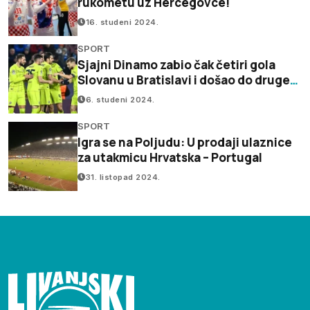
rukometu uz Hercegovce!
16. studeni 2024.
SPORT
Sjajni Dinamo zabio čak četiri gola
Slovanu u Bratislavi i došao do druge
uzastopne pobjede
6. studeni 2024.
SPORT
Igra se na Poljudu: U prodaji ulaznice
za utakmicu Hrvatska – Portugal
31. listopad 2024.