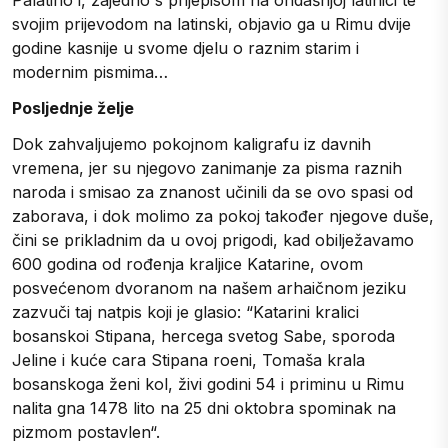
svojim prijevodom na latinski, objavio ga u Rimu dvije
godine kasnije u svome djelu o raznim starim i
modernim pismima…
Posljednje želje
Dok zahvaljujemo pokojnom kaligrafu iz davnih
vremena, jer su njegovo zanimanje za pisma raznih
naroda i smisao za znanost učinili da se ovo spasi od
zaborava, i dok molimo za pokoj također njegove duše,
čini se prikladnim da u ovoj prigodi, kad obilježavamo
600 godina od rođenja kraljice Katarine, ovom
posvećenom dvoranom na našem arhaičnom jeziku
zazvuči taj natpis koji je glasio: “Katarini kralici
bosanskoi Stipana, hercega svetog Sabe, sporoda
Jeline i kuće cara Stipana roeni, Tomaša krala
bosanskoga ženi kol, živi godini 54 i priminu u Rimu
nalita gna 1478 lito na 25 dni oktobra spominak na
pizmom postavlen“.