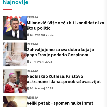
Najnovije
REGIJA
Milanović: Više neću biti kandidat ni za
što u politici
16. svibanj 2025.
REGIJA
Zahvaljujemo za sva dobra koja je
papa Franjo podario Gospinom
Međugorju
21. travanj 2025.
REGIJA
Nadbiskup Kutleša: Kristovo
uskrsnuće i danas preobražava svijet
20. travanj 2025.
REGIJA
Veliki petak – spomen muke i smrti