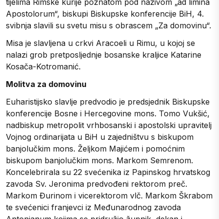
tijelima Rimske kurije poznatom pod nazivom „ad limina
Apostolorum“, biskupi Biskupske konferencije BiH, 4.
svibnja slavili su svetu misu s obrascem „Za domovinu“.
Misa je slavljena u crkvi Aracoeli u Rimu, u kojoj se
nalazi grob pretposljednje bosanske kraljice Katarine
Kosača-Kotromanić.
Molitva za domovinu
Euharistijsko slavlje predvodio je predsjednik Biskupske
konferencije Bosne i Hercegovine mons. Tomo Vukšić,
nadbiskup metropolit vrhbosanski i apostolski upravitelj
Vojnog ordinarijata u BiH u zajedništvu s biskupom
banjolučkim mons. Željkom Majićem i pomoćnim
biskupom banjolučkim mons. Markom Semrenom.
Koncelebrirala su 22 svećenika iz Papinskog hrvatskog
zavoda Sv. Jeronima predvođeni rektorom preč.
Markom Đurinom i vicerektorom vlč. Markom Škrabom
te svećenici franjevci iz Međunarodnog zavoda
Antonianum kojima se pridružio župnik, dekan i