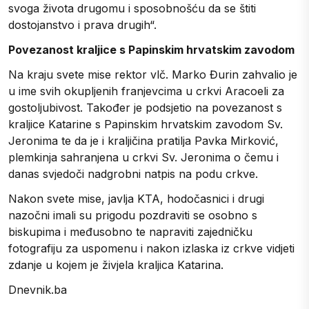
svoga života drugomu i sposobnošću da se štiti
dostojanstvo i prava drugih“.
Povezanost kraljice s Papinskim hrvatskim zavodom
Na kraju svete mise rektor vlč. Marko Đurin zahvalio je
u ime svih okupljenih franjevcima u crkvi Aracoeli za
gostoljubivost. Također je podsjetio na povezanost s
kraljice Katarine s Papinskim hrvatskim zavodom Sv.
Jeronima te da je i kraljičina pratilja Pavka Mirković,
plemkinja sahranjena u crkvi Sv. Jeronima o čemu i
danas svjedoči nadgrobni natpis na podu crkve.
Nakon svete mise, javlja KTA, hodočasnici i drugi
nazočni imali su prigodu pozdraviti se osobno s
biskupima i međusobno te napraviti zajedničku
fotografiju za uspomenu i nakon izlaska iz crkve vidjeti
zdanje u kojem je živjela kraljica Katarina.
Dnevnik.ba