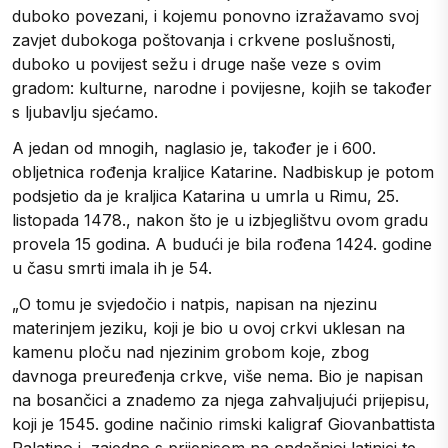
duboko povezani, i kojemu ponovno izražavamo svoj
zavjet dubokoga poštovanja i crkvene poslušnosti,
duboko u povijest sežu i druge naše veze s ovim
gradom: kulturne, narodne i povijesne, kojih se također
s ljubavlju sjećamo.
A jedan od mnogih, naglasio je, također je i 600.
obljetnica rođenja kraljice Katarine. Nadbiskup je potom
podsjetio da je kraljica Katarina u umrla u Rimu, 25.
listopada 1478., nakon što je u izbjeglištvu ovom gradu
provela 15 godina. A budući je bila rođena 1424. godine
u času smrti imala ih je 54.
„O tomu je svjedočio i natpis, napisan na njezinu
materinjem jeziku, koji je bio u ovoj crkvi uklesan na
kamenu ploču nad njezinim grobom koje, zbog
davnoga preuređenja crkve, više nema. Bio je napisan
na bosančici a znademo za njega zahvaljujući prijepisu,
koji je 1545. godine načinio rimski kaligraf Giovanbattista
Palatino i, zajedno s prijepisom na ondašnjoj latinici te