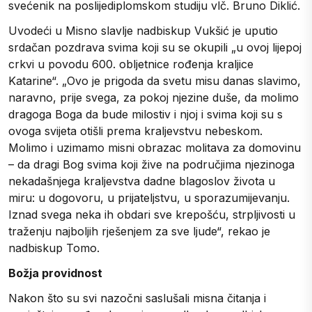
svećenik na poslijediplomskom studiju vlč. Bruno Diklić.
Uvodeći u Misno slavlje nadbiskup Vukšić je uputio
srdačan pozdrava svima koji su se okupili „u ovoj lijepoj
crkvi u povodu 600. obljetnice rođenja kraljice
Katarine“. „Ovo je prigoda da svetu misu danas slavimo,
naravno, prije svega, za pokoj njezine duše, da molimo
dragoga Boga da bude milostiv i njoj i svima koji su s
ovoga svijeta otišli prema kraljevstvu nebeskom.
Molimo i uzimamo misni obrazac molitava za domovinu
– da dragi Bog svima koji žive na područjima njezinoga
nekadašnjega kraljevstva dadne blagoslov života u
miru: u dogovoru, u prijateljstvu, u sporazumijevanju.
Iznad svega neka ih obdari sve krepošću, strpljivosti u
traženju najboljih rješenjem za sve ljude“, rekao je
nadbiskup Tomo.
Božja providnost
Nakon što su svi nazočni saslušali misna čitanja i