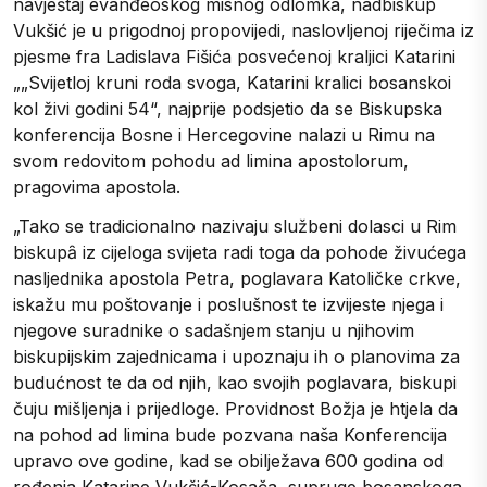
navještaj evanđeoskog misnog odlomka, nadbiskup
Vukšić je u prigodnoj propovijedi, naslovljenoj riječima iz
pjesme fra Ladislava Fišića posvećenoj kraljici Katarini
„„Svijetloj kruni roda svoga, Katarini kralici bosanskoi
kol živi godini 54“, najprije podsjetio da se Biskupska
konferencija Bosne i Hercegovine nalazi u Rimu na
svom redovitom pohodu ad limina apostolorum,
pragovima apostola.
„Tako se tradicionalno nazivaju službeni dolasci u Rim
biskupȃ iz cijeloga svijeta radi toga da pohode živućega
nasljednika apostola Petra, poglavara Katoličke crkve,
iskažu mu poštovanje i poslušnost te izvijeste njega i
njegove suradnike o sadašnjem stanju u njihovim
biskupijskim zajednicama i upoznaju ih o planovima za
budućnost te da od njih, kao svojih poglavara, biskupi
čuju mišljenja i prijedloge. Providnost Božja je htjela da
na pohod ad limina bude pozvana naša Konferencija
upravo ove godine, kad se obilježava 600 godina od
rođenja Katarine Vukšić-Kosača, supruge bosanskoga