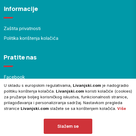
Informacije
Zaštita privatnosti
Politika korištenja kolačića
Pratite nas
Facebook
U skladu s europskim regulativama,
Livanjski.com
je nadogradio
YouTube
politiku korištenja kolačića.
Livanjski.com
koristi kolačiće (cookies)
za pružanje boljeg korisničkog iskustva, funkcionalnosti stranice,
prilagođavanja i personaliziranja sadržaj. Nastavkom pregleda
stranice
Livanjski.com
slažete se sa korištenjem kolačića.
Više
© Copyright 2024.
Livanjski.com
. Sva prava zadržana.
Slažem se
Theme by
ThemeGenix
| Powered by
Livanjski.com