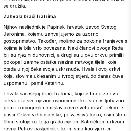
se družila.
Zahvala braći fratrima
Njihov nasljednik je Papinski hrvatski zavod Svetog
Jeronima, kojemu zahvaljujemo za uzorno
gostoprimstvo. Također, molimo za pokojne franjevce s
kojima je bila vrlo povezana. Neki članovi ovoga Reda
bili su njezini duhovnici, a drugi su u ovu crkvu primili i
pokopali zemne ostatke njezina mrtvoga tijela, koje
otada u njoj čeka svoje uskrsnuće. Hvala i ovoj crkvi
koja, slovima uklesanim u tvrdoj stijeni, do danas čuva
uspomenu i pamti Katarinu.
I hvala sadašnjoj braći fratrima, koji se brinu za ovu
crkvu i za sve njezine uspomene i koji su nas ljubazno
primili i omogućili nam slaviti ovu svetu misu“, rekao je
pastir Crkve vrhbosanske, posvjestivši kako, osim što u
Rimu stoluje i iz toga grada cijelom Katoličkom crkvom
ravna Petrov nasljednik s kojim smo kao vjernici