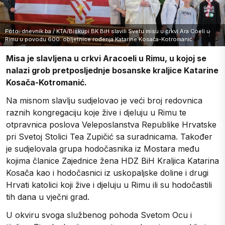
Foto: dnevnik.ba / KTA/​​​​​​​Biskupi BK BiH slavili Svetu misu u crkvi Ara Coeli u
Rimu u povodu 600. obljetnice rođenja Katarine Kosača-Kotromanić
Misa je slavljena u crkvi Aracoeli u Rimu, u kojoj se
nalazi grob pretposljednje bosanske kraljice Katarine
Kosača-Kotromanić.
Na misnom slavlju sudjelovao je veći broj redovnica
raznih kongregaciju koje žive i djeluju u Rimu te
otpravnica poslova Veleposlanstva Republike Hrvatske
pri Svetoj Stolici Tea Zupičić sa suradnicama. Također
je sudjelovala grupa hodočasnika iz Mostara među
kojima članice Zajednice žena HDZ BiH Kraljica Katarina
Kosača kao i hodočasnici iz uskopaljske doline i drugi
Hrvati katolici koji žive i djeluju u Rimu ili su hodočastili
tih dana u vječni grad.
U okviru svoga službenog pohoda Svetom Ocu i