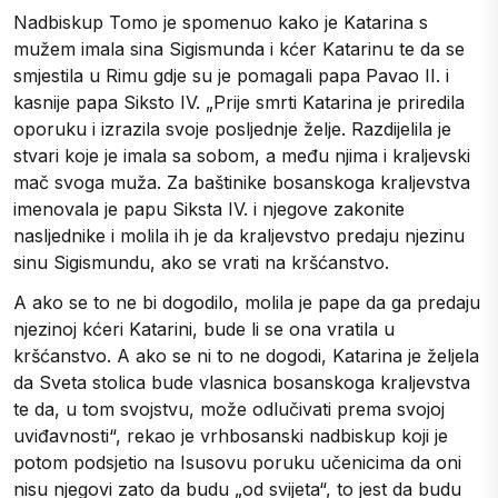
Nadbiskup Tomo je spomenuo kako je Katarina s
mužem imala sina Sigismunda i kćer Katarinu te da se
smjestila u Rimu gdje su je pomagali papa Pavao II. i
kasnije papa Siksto IV. „Prije smrti Katarina je priredila
oporuku i izrazila svoje posljednje želje. Razdijelila je
stvari koje je imala sa sobom, a među njima i kraljevski
mač svoga muža. Za baštinike bosanskoga kraljevstva
imenovala je papu Siksta IV. i njegove zakonite
nasljednike i molila ih je da kraljevstvo predaju njezinu
sinu Sigismundu, ako se vrati na kršćanstvo.
A ako se to ne bi dogodilo, molila je pape da ga predaju
njezinoj kćeri Katarini, bude li se ona vratila u
kršćanstvo. A ako se ni to ne dogodi, Katarina je željela
da Sveta stolica bude vlasnica bosanskoga kraljevstva
te da, u tom svojstvu, može odlučivati prema svojoj
uviđavnosti“, rekao je vrhbosanski nadbiskup koji je
potom podsjetio na Isusovu poruku učenicima da oni
nisu njegovi zato da budu „od svijeta“, to jest da budu