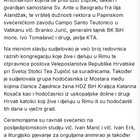
gvardijan samostana Sv. Ante u Beogradu fra Ilija
Alandžak, te vršitelj dužnosti rektora u Papinskom
svećeničkom zavodu Campo Santo Teutonico u
Vatikanu vlč. Branko Jurić, generalni tajnik BK BiH
mons. Ivo Tomašević i drugi, javlja KTA.
Na misnom slavlju sudjelovao je veći broj redovnica
raznih kongregaciju koje žive i djeluju u Rimu te
otpravnica poslova Veleposlanstva Republike Hrvatske
pri Svetoj Stolici Tea Zupičić sa suradnicama. Također
je sudjelovala grupa hodočasnika iz Mostara među
kojima članice Zajednice žena HDZ BiH Kraljica Katarina
Kosača kao i hodočasnici iz uskopaljske doline i drugi
Hrvati katolici koji žive i djeluju u Rimu ili su hodočastili
tih dana u vječni grad.
Ceremonijama su ravnali svećenici na
poslijediplomskom studiju vlč. Ivan Marić i vlč. Ivan Erk,
a liturgijsko pjevanje za orguljama animirao je također