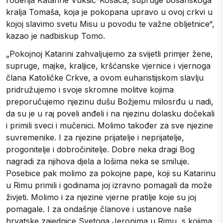
kralja Tomaša, koja je pokopana upravo u ovoj crkvi u
kojoj slavimo svetu Misu u povodu te važne obljetnice“,
kazao je nadbiskup Tomo.
„Pokojnoj Katarini zahvaljujemo za svijetli primjer žene,
supruge, majke, kraljice, kršćanske vjernice i vjernoga
člana Katoličke Crkve, a ovom euharistijskom slavlju
pridružujemo i svoje skromne molitve kojima
preporučujemo njezinu dušu Božjemu milosrđu u nadi,
da su je u raj poveli anđeli i na njezinu dolasku dočekali
i primili sveci i mučenici. Molimo također za sve njezine
suvremenike. I za njezine prijatelje i neprijatelje,
progonitelje i dobročinitelje. Dobre neka dragi Bog
nagradi za njihova djela a lošima neka se smiluje.
Posebice pak molimo za pokojne pape, koji su Katarinu
u Rimu primili i godinama joj izravno pomagali da može
živjeti. Molimo i za njezine vjerne pratilje koje su joj
pomagale. I za ondašnje članove i ustanove naše
hrvatske zajednice Svetoga Jeronima u Rimu, s kojima