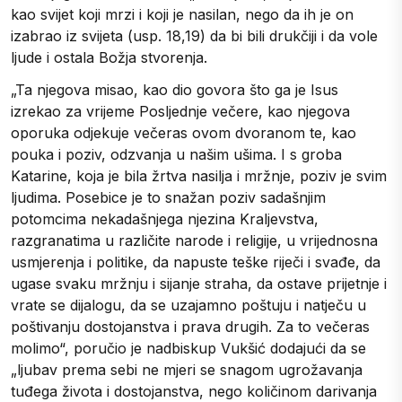
kao svijet koji mrzi i koji je nasilan, nego da ih je on
izabrao iz svijeta (usp. 18,19) da bi bili drukčiji i da vole
ljude i ostala Božja stvorenja.
„Ta njegova misao, kao dio govora što ga je Isus
izrekao za vrijeme Posljednje večere, kao njegova
oporuka odjekuje večeras ovom dvoranom te, kao
pouka i poziv, odzvanja u našim ušima. I s groba
Katarine, koja je bila žrtva nasilja i mržnje, poziv je svim
ljudima. Posebice je to snažan poziv sadašnjim
potomcima nekadašnjega njezina Kraljevstva,
razgranatima u različite narode i religije, u vrijednosna
usmjerenja i politike, da napuste teške riječi i svađe, da
ugase svaku mržnju i sijanje straha, da ostave prijetnje i
vrate se dijalogu, da se uzajamno poštuju i natječu u
poštivanju dostojanstva i prava drugih. Za to večeras
molimo“, poručio je nadbiskup Vukšić dodajući da se
„ljubav prema sebi ne mjeri se snagom ugrožavanja
tuđega života i dostojanstva, nego količinom darivanja