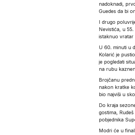
nadoknadi, prvo 
Guedes da bi on
I drugo poluvri
Nevistića, u 55
istaknuo vratar
U 60. minuti u 
Kolarić je pusti
je pogledati si
na rubu kaznenog
Brojčanu prednos
nakon kratke ko
bio najviši u s
Do kraja sezon
gostima, Rudeš 
pobjednika Sup
Modri će u final