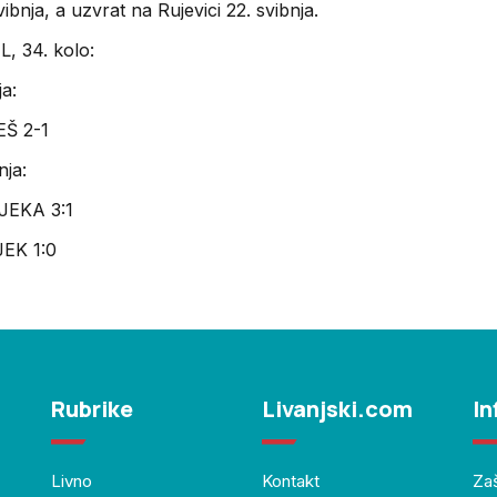
ibnja, a uzvrat na Rujevici 22. svibnja.
, 34. kolo:
ja:
Š 2-1
nja:
JEKA 3:1
EK 1:0
Rubrike
Livanjski.com
In
Livno
Kontakt
Zaš