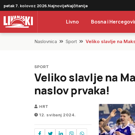
petak 7. kolovoz 2026.
Najnovije
Najčitanije
Livno
Bosna i Hercegovi
Naslovnica
Sport
Veliko slavlje na Mak
SPORT
Veliko slavlje na 
naslov prvaka!
HRT
12. svibanj 2024.