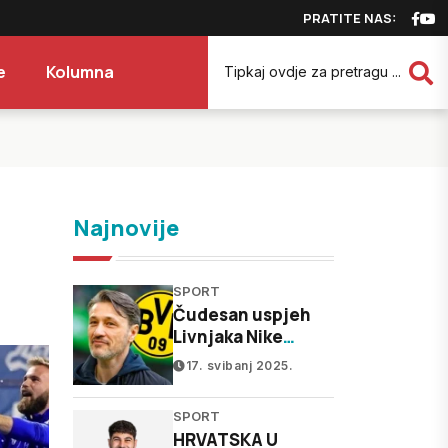
PRATITE NAS:
e
Kolumna
Najnovije
SPORT
Čudesan uspjeh
Livnjaka Nike
Kovača - odveo
17. svibanj 2025.
Dortmund u Ligu
prvaka!
SPORT
HRVATSKA U