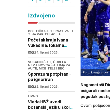
Izdvojeno
POLITIČKA ALTERNATIVA ILI
TIHA KAPITULACIJA
Početak kraja Ivana
Vukadina: lokalna
moć, nacionalna šteta
24. lipanj 2025.
VUKADIN ŠUTI, ĆUBELA
NEMA NOVCA – ALI IMA ZA
AUTE, MOBITELE I BEČ
Foto: Livanjski.com 
Sporazum potpisan -
pa ignoriran
Nogometaši Dina
22. lipanj 2025.
osigurali naslo
pogodak postig
LIVNO
Vlada HBŽ uvodi
Ovom pobjedom 
bosanski jezik u škole