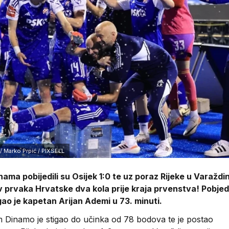
/ Marko Prpić / PIXSELL
ma pobijedili su Osijek 1:0 te uz poraz Rijeke u Varaždi
v prvaka Hrvatske dva kola prije kraja prvenstva! Pobjed
ao je kapetan Arijan Ademi u 73. minuti.
Dinamo je stigao do učinka od 78 bodova te je postao