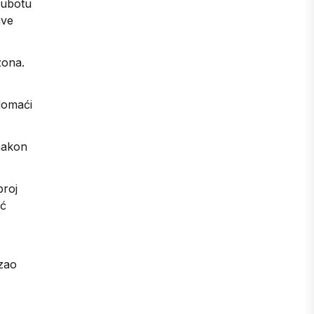
subotu
Portugal
ive
zona.
domaći
 nakon
broj
ić
azao