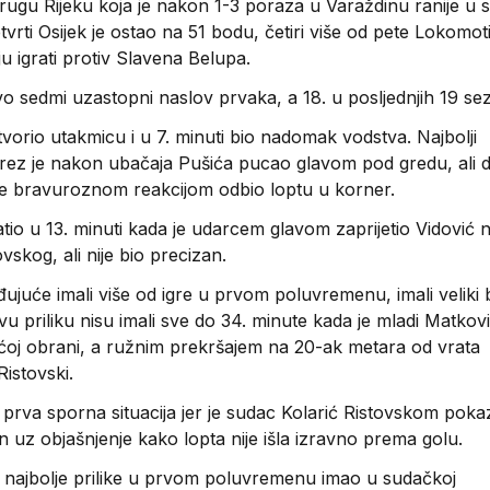
rugu Rijeku koja je nakon 1-3 poraza u Varaždinu ranije u 
tvrti Osijek je ostao na 51 bodu, četiri više od pete Lokomot
ju igrati protiv Slavena Belupa.
o sedmi uzastopni naslov prvaka, a 18. u posljednjih 19 se
otvorio utakmicu i u 7. minuti bio nadomak vodstva. Najbolji
Mierez je nakon ubačaja Pušića pucao glavom pod gredu, ali 
 je bravuroznom reakcijom odbio loptu u korner.
tio u 13. minuti kada je udarcem glavom zaprijetio Vidović
vskog, ali nije bio precizan.
ujuće imali više od igre u prvom poluvremenu, imali veliki 
vu priliku nisu imali sve do 34. minute kada je mladi Matkov
oj obrani, a ružnim prekršajem na 20-ak metara od vrata
Ristovski.
i prva sporna situacija jer je sudac Kolarić Ristovskom pok
n uz objašnjenje kako lopta nije išla izravno prema golu.
 najbolje prilike u prvom poluvremenu imao u sudačkoj