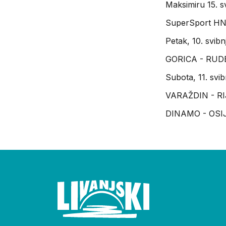
Maksimiru 15. sv
SuperSport HNL
Petak, 10. svibn
GORICA - RUDE
Subota, 11. svib
VARAŽDIN - RI
DINAMO - OSIJ