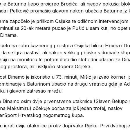
je Baturina lijepo proigrao Brodića, ali njegov pokušaj blok
da i Petković promašio glavom nakon ubačaja Baturine iz 
jeme započelo je prilikom Osijeka te odličnom intervencijom
. minuti sa 20-ak metara pucao je Pušić u sam kut, no opet 
 Dinama.
duelu na rubu kaznenog prostora Osijeka bili su Hoxha i Du
o da se igra nastavi, ali nakon velikog pritiska s domaće klu
tuaciju na monitoru te potom dosudio slobodni udarac za Di
 prostora, ali i isključio stopera Osijeka.
t Dinamo je iskoristio u 73. minuti, Mišić je izveo korner, 
mbinacije s Baturinom ubacio na drugu vratnicu gdje je A
koku i glavom zatresao mrežu.
e Dinamo osim dvije prvenstvene utakmice (Slaven Belupo 
na Maksimiru) očekuje borba za još jedan trofej, naslov
erSport Hrvatskog nogometnog kupa.
u igrati dvije utakmice protiv doprvaka Rijeke. Prvi dvoboj j