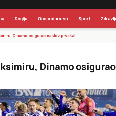
na
Regija
Gospodarstvo
Sport
Zdravlj
simiru, Dinamo osigurao naslov prvaka!
Maksimiru, Dinamo osigurao