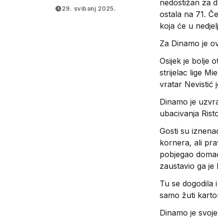
nedostižan za d
Hercegbosanske
29. svibanj 2025.
ostala na 71. Če
županije!?
koja će u nedjel
Za Dinamo je ov
Osijek je bolje 
strijelac lige 
vratar Nevistić
Dinamo je uzvra
ubacivanja Risto
Gosti su iznenađ
kornera, ali pra
pobjegao domać
zaustavio ga je 
Tu se dogodila 
samo žuti karto
Dinamo je svoje