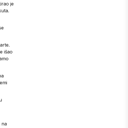
irao je
kuta.
se
arte.
pe išao
namo
pa
demi
u
e na