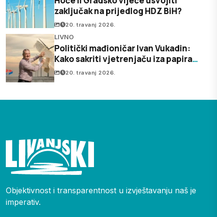
Hoće li Gradsko vijeće usvojiti
zaključak na prijedlog HDZ BiH?
20. travanj 2026.
LIVNO
Politički mađioničar Ivan Vukadin:
Kako sakriti vjetrenjaču iza papira
starog 16 godina?
20. travanj 2026.
Objektivnost i transparentnost u izvještavanju naš je
imperativ.