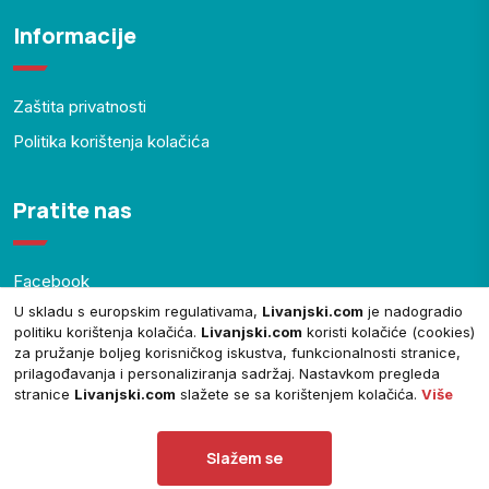
Informacije
Zaštita privatnosti
Politika korištenja kolačića
Pratite nas
Facebook
U skladu s europskim regulativama,
Livanjski.com
je nadogradio
YouTube
politiku korištenja kolačića.
Livanjski.com
koristi kolačiće (cookies)
za pružanje boljeg korisničkog iskustva, funkcionalnosti stranice,
prilagođavanja i personaliziranja sadržaj. Nastavkom pregleda
stranice
Livanjski.com
slažete se sa korištenjem kolačića.
Više
© Copyright 2024.
Livanjski.com
. Sva prava zadržana.
Slažem se
Theme by
ThemeGenix
| Powered by
Livanjski.com