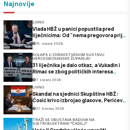
Najnovije
LIVNO
Vlada HBŽ u panici popustila pred
liječnicima: Od "nema pregovora prije
izbora" do “prihvaćamo sve”
15. srpanj 2026.
KOLAPS U ZDRAVSTVENOM SUSTAVU
HERCEGBOSANSKE ŽUPANIJE!
31 liječnika je dalo otkaz, a Vukadin i
Rimac se zbog političkih interesa
čekaju da završe izbori?!
7. srpanj 2026.
LIVNO
Skandal na sjednici Skupštine HBŽ:
Ćosić krivo izbrojao glasove, Perićev
zakon pao...
27. travanj 2026.
TRAŽI SE OBUSTAVA RADOVA NA
VJETROELEKTRANI "ČADILJ"