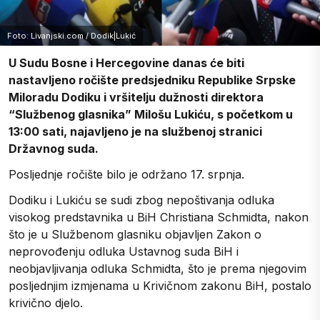
Foto: Livanjski.com / Dodik|Lukić
U Sudu Bosne i Hercegovine danas će biti
nastavljeno ročište predsjedniku Republike Srpske
Miloradu Dodiku i vršitelju dužnosti direktora
“Službenog glasnika” Milošu Lukiću, s početkom u
13:00 sati, najavljeno je na službenoj stranici
Državnog suda.
Posljednje ročište bilo je održano 17. srpnja.
Dodiku i Lukiću se sudi zbog nepoštivanja odluka
visokog predstavnika u BiH Christiana Schmidta, nakon
što je u Službenom glasniku objavljen Zakon o
neprovođenju odluka Ustavnog suda BiH i
neobjavljivanja odluka Schmidta, što je prema njegovim
posljednjim izmjenama u Krivičnom zakonu BiH, postalo
krivično djelo.