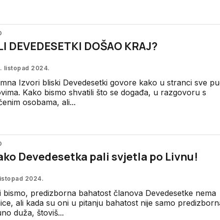
O
 LI DEVEDESETKI DOŠAO KRAJ?
. listopad 2024.
mna Izvori bliski Devedesetki govore kako u stranci sve p
vima. Kako bismo shvatili što se događa, u razgovoru s
enim osobama, ali...
O
ko Devedesetka pali svjetla po Livnu!
listopad 2024.
i bismo, predizborna bahatost članova Devedesetke nema
ice, ali kada su oni u pitanju bahatost nije samo predizbor
uno duža, štoviš...