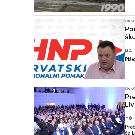
LIVN
Pom
ško
2. 
Piše
LIVN
Pr
Liv
2
Pred
će L