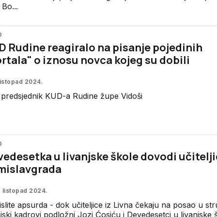
 Bo...
O
 Rudine reagiralo na pisanje pojedinih
rtala" o iznosu novca kojeg su dobili
listopad 2024.
 predsjednik KUD-a Rudine župe Vidoši
O
edesetka u livanjske škole dovodi učitelji
mislavgrada
. listopad 2024.
slite apsurda - dok učiteljice iz Livna čekaju na posao u str
njski kadrovi podložni Jozi Ćosiću i Devedesetci u livanjske 