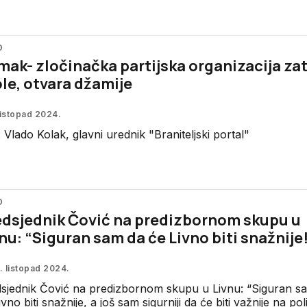
O
ak- zločinačka partijska organizacija za
le, otvara džamije
listopad 2024.
: Vlado Kolak, glavni urednik "Braniteljski portal"
O
edsjednik Čović na predizbornom skupu u
nu: “Siguran sam da će Livno biti snažnije
. listopad 2024.
sjednik Čović na predizbornom skupu u Livnu: “Siguran s
ivno biti snažnije, a još sam sigurniji da će biti važnije na poli