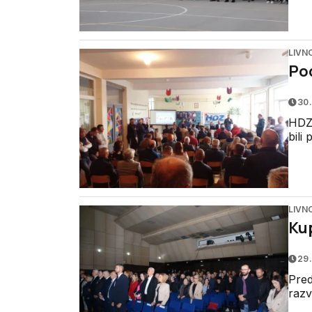
LIVN
Pod
30.
HDZ 
bili
LIVN
Ku
29.
Pred
razv