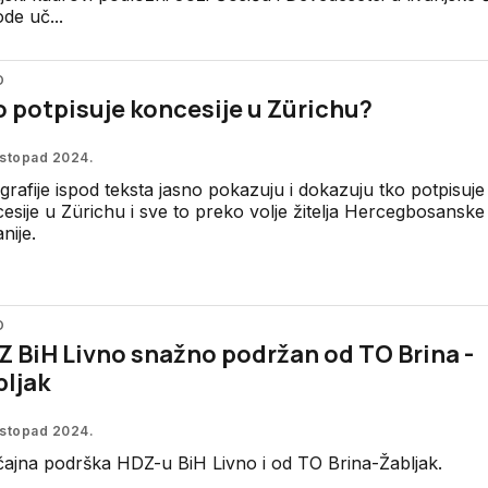
de uč...
O
 potpisuje koncesije u Zürichu?
listopad 2024.
grafije ispod teksta jasno pokazuju i dokazuju tko potpisuje
esije u Zürichu i sve to preko volje žitelja Hercegbosanske
nije.
O
 BiH Livno snažno podržan od TO Brina -
bljak
listopad 2024.
ajna podrška HDZ-u BiH Livno i od TO Brina-Žabljak.