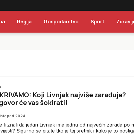
na
Regija
Gospodarstvo
Sport
Zdravlj
O
RIVAMO: Koji Livnjak najviše zarađuje?
ovor će vas šokirati!
listopad 2024.
e li znali da jedan Livnjak ima jednu od najvećih zarada po m
vijesti? Sigurno se pitate tko je taj sretnik i kako je to posti