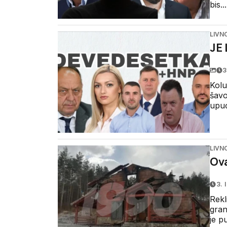
bis...
LIVN
JE
3
Kolu
šavo
upuć
LIVN
Ova
3. 
Rekl
gran
je p