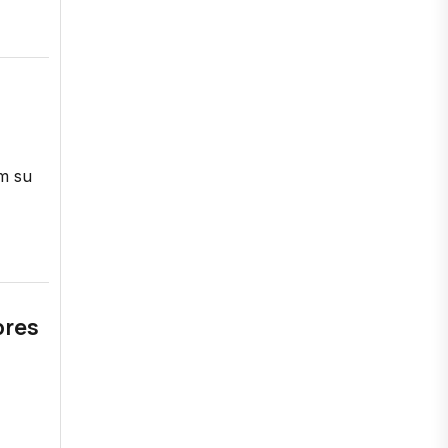
m su
pres