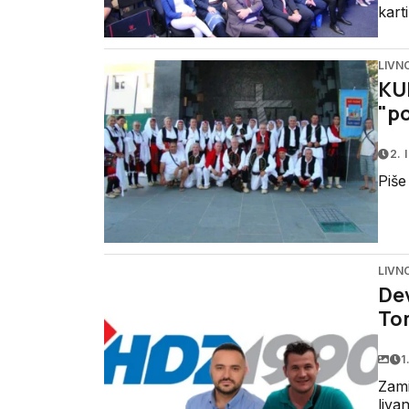
karti
LIVN
KUD
"po
2. 
Piše
LIVN
Dev
To
1
Zami
liva