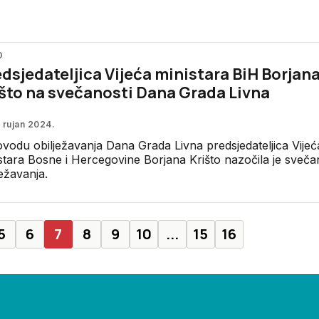
O
dsjedateljica Vijeća ministara BiH Borjan
što na svečanosti Dana Grada Livna
 rujan 2024.
vodu obilježavanja Dana Grada Livna predsjedateljica Vijeć
stara Bosne i Hercegovine Borjana Krišto nazočila je sveča
ježavanja.
5
6
7
8
9
10
...
15
16