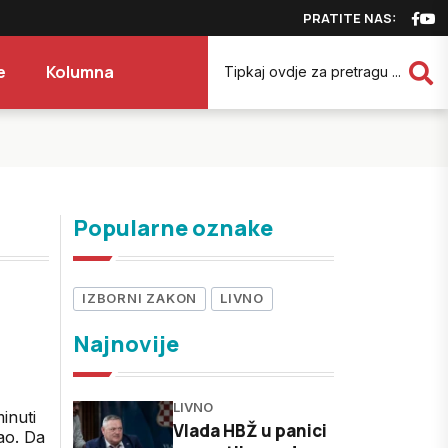
PRATITE NAS:
e
Kolumna
Popularne oznake
IZBORNI ZAKON
LIVNO
Najnovije
LIVNO
inuti
Vlada HBŽ u panici
gao. Da