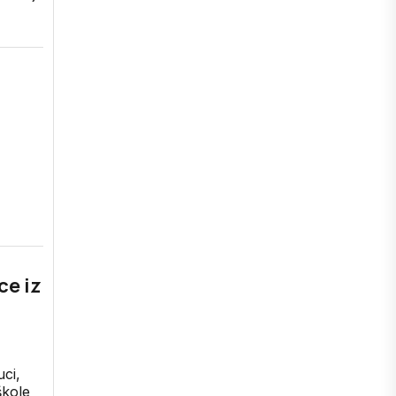
ce iz
uci,
škole