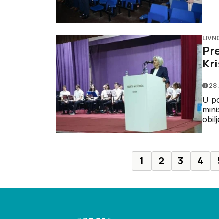
LIVN
Pre
Kri
28.
U po
mini
obil
1
2
3
4