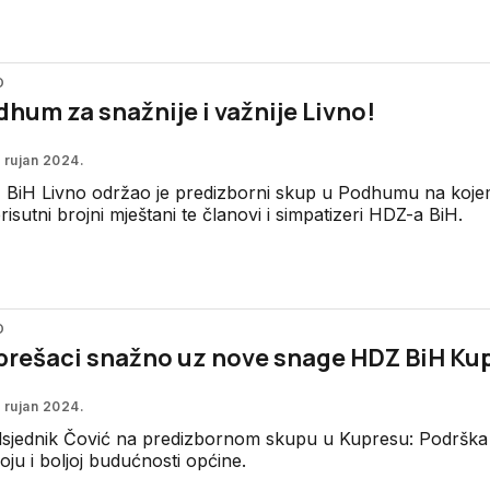
O
hum za snažnije i važnije Livno!
 rujan 2024.
BiH Livno održao je predizborni skup u Podhumu na koje
 prisutni brojni mještani te članovi i simpatizeri HDZ-a BiH.
O
prešaci snažno uz nove snage HDZ BiH Ku
 rujan 2024.
sjednik Čović na predizbornom skupu u Kupresu: Podrška
oju i boljoj budućnosti općine.