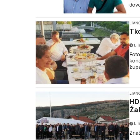
dovo
LIVN
Tko
1. 
Foto
konc
župa
LIVN
HDZ
Ža
1. 
Znač