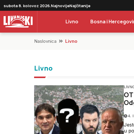
subota 8. kolovoz 2026.
Najnovije
Najčitanije
Livno
Bosna i Hercegovi
Naslovnica
Livno
Livno
LIVN
OTK
Odg
4. 
Jest
u po